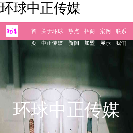
环球中正传媒
首
关于环球
热点
招商
案例
联系
页
中正传媒
新闻
加盟
展示
我们
环球中正传媒