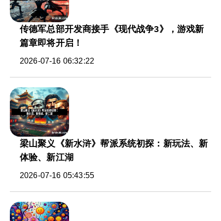
传德军总部开发商接手《现代战争3》，游戏新
篇章即将开启！
2026-07-16 06:32:22
梁山聚义《新水浒》帮派系统初探：新玩法、新
体验、新江湖
2026-07-16 05:43:55